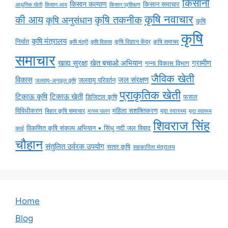
किसानों
किसान कल्याण
किसान समाचार
किसान आय
आधुनिक खेती
किसान प्रशिक्षण
कृषि नवाचार
की आय
कृषि तकनीक
कृषि अनुसंधान
कृषि
कृषि
कृषि मंत्रालय
निर्यात
कृषि विज्ञान केंद्र
कृषि समाचर
कृषि मंत्री
कृषि विकास
समाचार
ग्रामीण
खाद्य सुरक्षा
खेत बचाओ अभियान
गन्ना विकास विभाग
जैविक खेती
विकास
जल संरक्षण
जलवायु परिवर्तन
जलवायु-अनुकूल कृषि
प्राकृतिक खेती
टिकाऊ कृषि
टिकाऊ खेती
डिजिटल कृषि
फसल
विविधीकरण
महिला सशक्तिकरण
मृदा स्वास्थ्य
बिहार कृषि समाचार
मृदा स्वास्थ्य
मत्स्य पालन
शिवराज सिंह
विकसित कृषि संकल्प अभियान • सिंधु नदी जल विवाद
कार्ड
चौहान
संतुलित उर्वरक उपयोग
सतत कृषि
सहकारिता मंत्रालय
Home
Blog