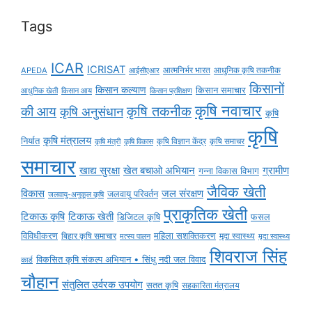
Tags
ICAR
ICRISAT
APEDA
आईसीएआर
आत्मनिर्भर भारत
आधुनिक कृषि तकनीक
किसानों
किसान कल्याण
किसान समाचार
किसान आय
आधुनिक खेती
किसान प्रशिक्षण
कृषि नवाचार
की आय
कृषि तकनीक
कृषि अनुसंधान
कृषि
कृषि
कृषि मंत्रालय
निर्यात
कृषि विज्ञान केंद्र
कृषि समाचर
कृषि मंत्री
कृषि विकास
समाचार
ग्रामीण
खाद्य सुरक्षा
खेत बचाओ अभियान
गन्ना विकास विभाग
जैविक खेती
विकास
जल संरक्षण
जलवायु परिवर्तन
जलवायु-अनुकूल कृषि
प्राकृतिक खेती
टिकाऊ कृषि
टिकाऊ खेती
डिजिटल कृषि
फसल
विविधीकरण
महिला सशक्तिकरण
मृदा स्वास्थ्य
बिहार कृषि समाचार
मृदा स्वास्थ्य
मत्स्य पालन
शिवराज सिंह
विकसित कृषि संकल्प अभियान • सिंधु नदी जल विवाद
कार्ड
चौहान
संतुलित उर्वरक उपयोग
सतत कृषि
सहकारिता मंत्रालय