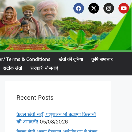
er/ Terms & Conditions
खेती की दुनिया
कृषि समाचार
सटीक खेती
सरकारी योजनाएं
Recent Posts
केवल खेती नहीं, पशुपालन भी बढ़ाएगा किसानों
की आमदनी!
05/08/2026
बेहतर होगी अरहर पैदावार! आईसीएआर ने तैयार