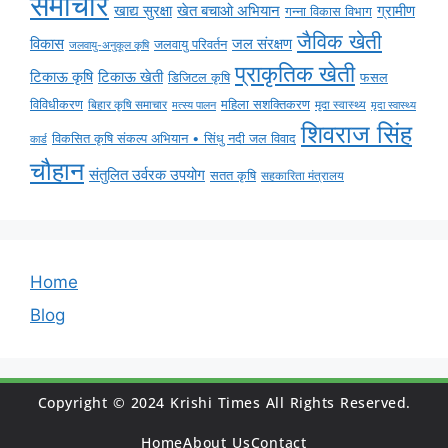
समाचार
ग्रामीण
खाद्य सुरक्षा
खेत बचाओ अभियान
गन्ना विकास विभाग
जैविक खेती
विकास
जल संरक्षण
जलवायु परिवर्तन
जलवायु-अनुकूल कृषि
प्राकृतिक खेती
टिकाऊ कृषि
टिकाऊ खेती
डिजिटल कृषि
फसल
विविधीकरण
महिला सशक्तिकरण
बिहार कृषि समाचार
मृदा स्वास्थ्य
मृदा स्वास्थ्य
मत्स्य पालन
शिवराज सिंह
विकसित कृषि संकल्प अभियान • सिंधु नदी जल विवाद
कार्ड
चौहान
संतुलित उर्वरक उपयोग
सतत कृषि
सहकारिता मंत्रालय
Home
Blog
Copyright © 2024 Krishi Times All Rights Reserved.
Home
About Us
Contact