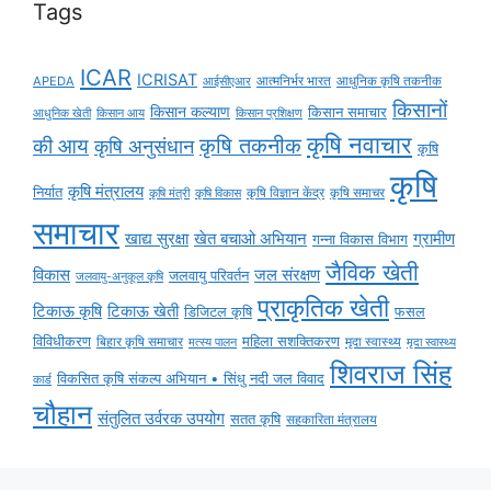
Tags
ICAR
ICRISAT
APEDA
आईसीएआर
आत्मनिर्भर भारत
आधुनिक कृषि तकनीक
किसानों
किसान कल्याण
किसान समाचार
किसान आय
आधुनिक खेती
किसान प्रशिक्षण
कृषि नवाचार
की आय
कृषि तकनीक
कृषि अनुसंधान
कृषि
कृषि
कृषि मंत्रालय
निर्यात
कृषि विज्ञान केंद्र
कृषि समाचर
कृषि मंत्री
कृषि विकास
समाचार
ग्रामीण
खाद्य सुरक्षा
खेत बचाओ अभियान
गन्ना विकास विभाग
जैविक खेती
विकास
जल संरक्षण
जलवायु परिवर्तन
जलवायु-अनुकूल कृषि
प्राकृतिक खेती
टिकाऊ कृषि
टिकाऊ खेती
डिजिटल कृषि
फसल
विविधीकरण
महिला सशक्तिकरण
मृदा स्वास्थ्य
बिहार कृषि समाचार
मृदा स्वास्थ्य
मत्स्य पालन
शिवराज सिंह
विकसित कृषि संकल्प अभियान • सिंधु नदी जल विवाद
कार्ड
चौहान
संतुलित उर्वरक उपयोग
सतत कृषि
सहकारिता मंत्रालय