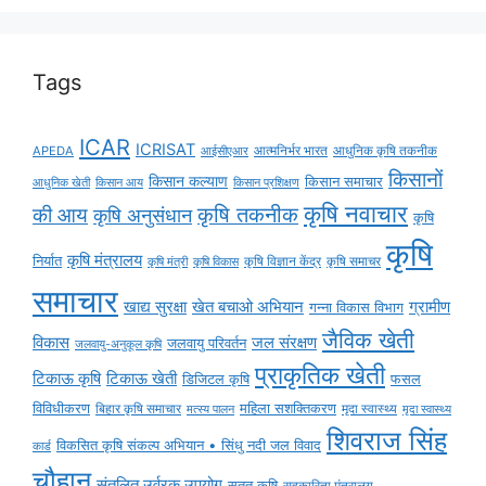
Tags
ICAR
ICRISAT
APEDA
आईसीएआर
आत्मनिर्भर भारत
आधुनिक कृषि तकनीक
किसानों
किसान कल्याण
किसान समाचार
किसान आय
आधुनिक खेती
किसान प्रशिक्षण
कृषि नवाचार
की आय
कृषि तकनीक
कृषि अनुसंधान
कृषि
कृषि
कृषि मंत्रालय
निर्यात
कृषि विज्ञान केंद्र
कृषि समाचर
कृषि मंत्री
कृषि विकास
समाचार
ग्रामीण
खाद्य सुरक्षा
खेत बचाओ अभियान
गन्ना विकास विभाग
जैविक खेती
विकास
जल संरक्षण
जलवायु परिवर्तन
जलवायु-अनुकूल कृषि
प्राकृतिक खेती
टिकाऊ कृषि
टिकाऊ खेती
डिजिटल कृषि
फसल
विविधीकरण
महिला सशक्तिकरण
मृदा स्वास्थ्य
बिहार कृषि समाचार
मृदा स्वास्थ्य
मत्स्य पालन
शिवराज सिंह
विकसित कृषि संकल्प अभियान • सिंधु नदी जल विवाद
कार्ड
चौहान
संतुलित उर्वरक उपयोग
सतत कृषि