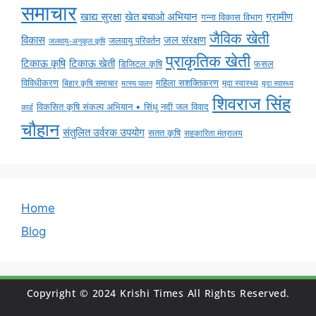
समाचार
ग्रामीण
खाद्य सुरक्षा
खेत बचाओ अभियान
गन्ना विकास विभाग
जैविक खेती
विकास
जल संरक्षण
जलवायु परिवर्तन
जलवायु-अनुकूल कृषि
प्राकृतिक खेती
टिकाऊ कृषि
टिकाऊ खेती
डिजिटल कृषि
फसल
विविधीकरण
महिला सशक्तिकरण
मृदा स्वास्थ्य
बिहार कृषि समाचार
मृदा स्वास्थ्य
मत्स्य पालन
शिवराज सिंह
विकसित कृषि संकल्प अभियान • सिंधु नदी जल विवाद
कार्ड
चौहान
संतुलित उर्वरक उपयोग
सतत कृषि
सहकारिता मंत्रालय
Home
Blog
Copyright © 2024 Krishi Times All Rights Reserved.