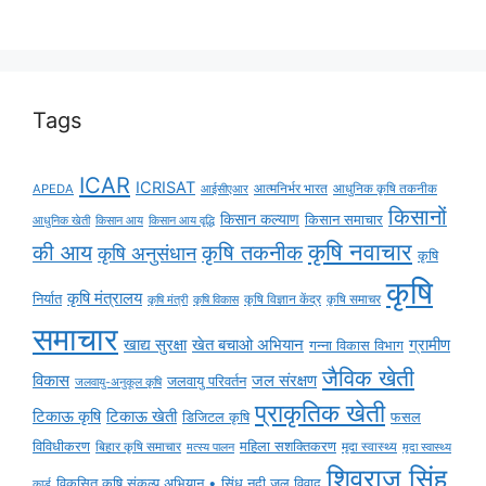
Tags
ICAR
ICRISAT
APEDA
आईसीएआर
आत्मनिर्भर भारत
आधुनिक कृषि तकनीक
किसानों
किसान कल्याण
किसान समाचार
किसान आय
किसान आय वृद्धि
आधुनिक खेती
कृषि नवाचार
की आय
कृषि तकनीक
कृषि अनुसंधान
कृषि
कृषि
कृषि मंत्रालय
निर्यात
कृषि विज्ञान केंद्र
कृषि समाचर
कृषि मंत्री
कृषि विकास
समाचार
ग्रामीण
खाद्य सुरक्षा
खेत बचाओ अभियान
गन्ना विकास विभाग
जैविक खेती
विकास
जल संरक्षण
जलवायु परिवर्तन
जलवायु-अनुकूल कृषि
प्राकृतिक खेती
टिकाऊ कृषि
टिकाऊ खेती
डिजिटल कृषि
फसल
विविधीकरण
महिला सशक्तिकरण
बिहार कृषि समाचार
मृदा स्वास्थ्य
मृदा स्वास्थ्य
मत्स्य पालन
शिवराज सिंह
विकसित कृषि संकल्प अभियान • सिंधु नदी जल विवाद
कार्ड