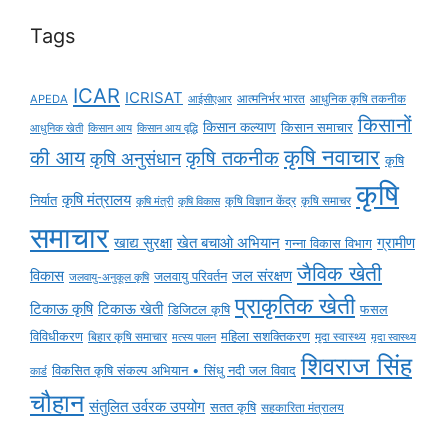
Tags
ICAR
ICRISAT
APEDA
आईसीएआर
आत्मनिर्भर भारत
आधुनिक कृषि तकनीक
किसानों
किसान कल्याण
किसान समाचार
किसान आय
किसान आय वृद्धि
आधुनिक खेती
कृषि नवाचार
की आय
कृषि तकनीक
कृषि अनुसंधान
कृषि
कृषि
कृषि मंत्रालय
निर्यात
कृषि विज्ञान केंद्र
कृषि समाचर
कृषि मंत्री
कृषि विकास
समाचार
ग्रामीण
खाद्य सुरक्षा
खेत बचाओ अभियान
गन्ना विकास विभाग
जैविक खेती
विकास
जल संरक्षण
जलवायु परिवर्तन
जलवायु-अनुकूल कृषि
प्राकृतिक खेती
टिकाऊ कृषि
टिकाऊ खेती
डिजिटल कृषि
फसल
विविधीकरण
महिला सशक्तिकरण
बिहार कृषि समाचार
मृदा स्वास्थ्य
मृदा स्वास्थ्य
मत्स्य पालन
शिवराज सिंह
विकसित कृषि संकल्प अभियान • सिंधु नदी जल विवाद
कार्ड
चौहान
संतुलित उर्वरक उपयोग
सतत कृषि
सहकारिता मंत्रालय