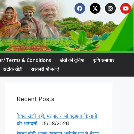
er/ Terms & Conditions
खेती की दुनिया
कृषि समाचार
सटीक खेती
सरकारी योजनाएं
Recent Posts
केवल खेती नहीं, पशुपालन भी बढ़ाएगा किसानों
की आमदनी!
05/08/2026
बेहतर होगी अरहर पैदावार! आईसीएआर ने तैयार