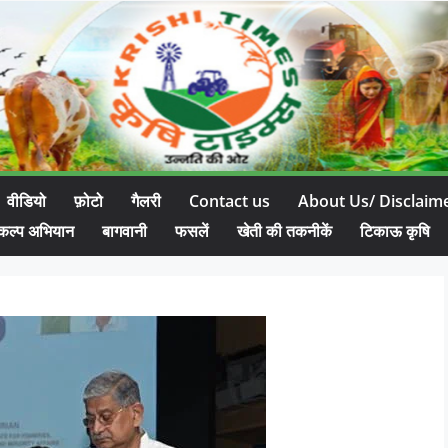
वीडियो
फ़ोटो
गैलरी
Contact us
About Us/ Disclaim
कल्प अभियान
बागवानी
फसलें
खेती की तकनीकें
टिकाऊ कृषि