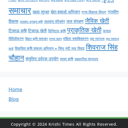
कृषि समाचर
कृषि मंत्री
कृषि विकास
समाचार
ग्रामीण
खाद्य सुरक्षा
खेत बचाओ अभियान
गन्ना विकास विभाग
जैविक खेती
विकास
जल संरक्षण
जलवायु परिवर्तन
जलवायु-अनुकूल कृषि
प्राकृतिक खेती
टिकाऊ कृषि
टिकाऊ खेती
डिजिटल कृषि
फसल
विविधीकरण
महिला सशक्तिकरण
बिहार कृषि समाचार
मृदा स्वास्थ्य
मृदा स्वास्थ्य
मत्स्य पालन
शिवराज सिंह
विकसित कृषि संकल्प अभियान • सिंधु नदी जल विवाद
कार्ड
चौहान
संतुलित उर्वरक उपयोग
सतत कृषि
सहकारिता मंत्रालय
Home
Blog
Copyright © 2024 Krishi Times All Rights Reserved.