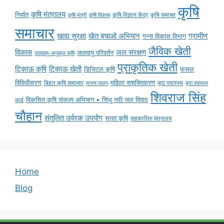
कृषि
कृषि मंत्रालय
निर्यात
कृषि विज्ञान केंद्र
कृषि समाचर
कृषि मंत्री
कृषि विकास
समाचार
ग्रामीण
खाद्य सुरक्षा
खेत बचाओ अभियान
गन्ना विकास विभाग
जैविक खेती
विकास
जल संरक्षण
जलवायु परिवर्तन
जलवायु-अनुकूल कृषि
प्राकृतिक खेती
टिकाऊ कृषि
टिकाऊ खेती
डिजिटल कृषि
फसल
विविधीकरण
महिला सशक्तिकरण
बिहार कृषि समाचार
मृदा स्वास्थ्य
मृदा स्वास्थ्य
मत्स्य पालन
शिवराज सिंह
विकसित कृषि संकल्प अभियान • सिंधु नदी जल विवाद
कार्ड
चौहान
संतुलित उर्वरक उपयोग
सतत कृषि
सहकारिता मंत्रालय
Home
Blog