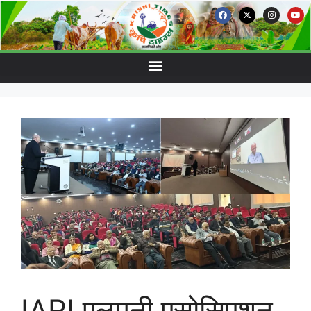
IARI एलुमनी एसोसिएशन