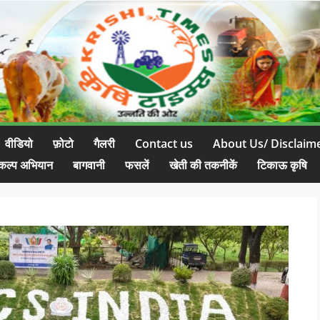
वीडियो
फ़ोटो
गैलरी
Contact us
About Us/ Disclaim
कल्प अभियान
बागवानी
फसलें
खेती की तकनीकें
टिकाऊ कृषि