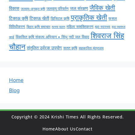
जैविक खेती
विकास
जल संरक्षण
जलवायु परिवर्तन
जलवायु-अनुकूल कृषि
प्राकृतिक खेती
टिकाऊ कृषि
टिकाऊ खेती
डिजिटल कृषि
फसल
विविधीकरण
महिला सशक्तिकरण
बिहार कृषि समाचार
मृदा स्वास्थ्य
मृदा स्वास्थ्य
मत्स्य पालन
शिवराज सिंह
विकसित कृषि संकल्प अभियान • सिंधु नदी जल विवाद
कार्ड
चौहान
संतुलित उर्वरक उपयोग
सतत कृषि
सहकारिता मंत्रालय
Home
Blog
Copyright © 2024 Krishi Times All Rights Reserved.
Home
About Us
Contact