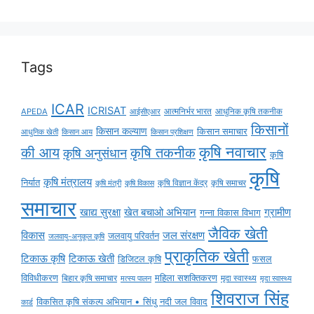
Tags
ICAR
ICRISAT
APEDA
आईसीएआर
आत्मनिर्भर भारत
आधुनिक कृषि तकनीक
किसानों
किसान कल्याण
किसान समाचार
किसान आय
आधुनिक खेती
किसान प्रशिक्षण
कृषि नवाचार
की आय
कृषि तकनीक
कृषि अनुसंधान
कृषि
कृषि
कृषि मंत्रालय
निर्यात
कृषि विज्ञान केंद्र
कृषि समाचर
कृषि मंत्री
कृषि विकास
समाचार
ग्रामीण
खाद्य सुरक्षा
खेत बचाओ अभियान
गन्ना विकास विभाग
जैविक खेती
विकास
जल संरक्षण
जलवायु परिवर्तन
जलवायु-अनुकूल कृषि
प्राकृतिक खेती
टिकाऊ कृषि
टिकाऊ खेती
डिजिटल कृषि
फसल
विविधीकरण
महिला सशक्तिकरण
मृदा स्वास्थ्य
बिहार कृषि समाचार
मृदा स्वास्थ्य
मत्स्य पालन
शिवराज सिंह
विकसित कृषि संकल्प अभियान • सिंधु नदी जल विवाद
कार्ड