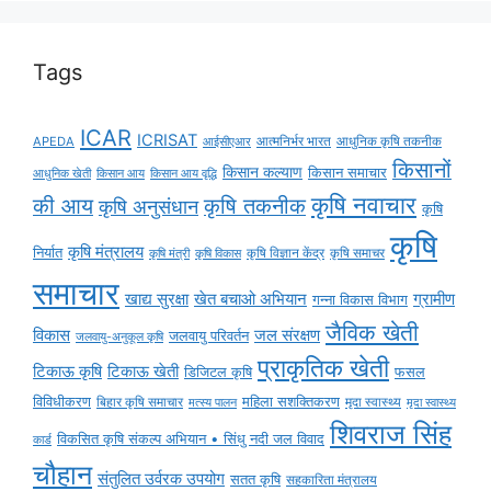
Tags
ICAR
ICRISAT
APEDA
आईसीएआर
आत्मनिर्भर भारत
आधुनिक कृषि तकनीक
किसानों
किसान कल्याण
किसान समाचार
किसान आय
किसान आय वृद्धि
आधुनिक खेती
कृषि नवाचार
की आय
कृषि तकनीक
कृषि अनुसंधान
कृषि
कृषि
कृषि मंत्रालय
निर्यात
कृषि विज्ञान केंद्र
कृषि समाचर
कृषि मंत्री
कृषि विकास
समाचार
ग्रामीण
खाद्य सुरक्षा
खेत बचाओ अभियान
गन्ना विकास विभाग
जैविक खेती
विकास
जल संरक्षण
जलवायु परिवर्तन
जलवायु-अनुकूल कृषि
प्राकृतिक खेती
टिकाऊ कृषि
टिकाऊ खेती
डिजिटल कृषि
फसल
विविधीकरण
महिला सशक्तिकरण
बिहार कृषि समाचार
मृदा स्वास्थ्य
मृदा स्वास्थ्य
मत्स्य पालन
शिवराज सिंह
विकसित कृषि संकल्प अभियान • सिंधु नदी जल विवाद
कार्ड
चौहान
संतुलित उर्वरक उपयोग
सतत कृषि
सहकारिता मंत्रालय