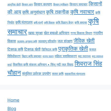
किसानों
किसान कल्याण
किसान समाचार
किसान आय
आधुनिक खेती
किसान प्रशिक्षण
कृषि नवाचार
की आय
कृषि तकनीक
कृषि अनुसंधान
कृषि
कृषि
कृषि मंत्रालय
निर्यात
कृषि विज्ञान केंद्र
कृषि समाचर
कृषि मंत्री
कृषि विकास
समाचार
ग्रामीण
खाद्य सुरक्षा
खेत बचाओ अभियान
गन्ना विकास विभाग
जैविक खेती
विकास
जल संरक्षण
जलवायु परिवर्तन
जलवायु-अनुकूल कृषि
प्राकृतिक खेती
टिकाऊ कृषि
टिकाऊ खेती
डिजिटल कृषि
फसल
विविधीकरण
महिला सशक्तिकरण
मृदा स्वास्थ्य
बिहार कृषि समाचार
मृदा स्वास्थ्य
मत्स्य पालन
शिवराज सिंह
विकसित कृषि संकल्प अभियान • सिंधु नदी जल विवाद
कार्ड
चौहान
संतुलित उर्वरक उपयोग
सतत कृषि
सहकारिता मंत्रालय
Home
Blog