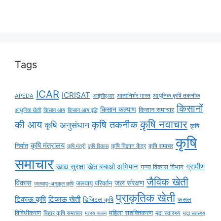
Tags
ICAR
ICRISAT
APEDA
आईसीएआर
आत्मनिर्भर भारत
आधुनिक कृषि तकनीक
किसानों
किसान कल्याण
किसान समाचार
किसान आय
किसान आय वृद्धि
आधुनिक खेती
कृषि नवाचार
की आय
कृषि तकनीक
कृषि अनुसंधान
कृषि
कृषि
कृषि मंत्रालय
निर्यात
कृषि विज्ञान केंद्र
कृषि समाचर
कृषि मंत्री
कृषि विकास
समाचार
ग्रामीण
खाद्य सुरक्षा
खेत बचाओ अभियान
गन्ना विकास विभाग
जैविक खेती
विकास
जल संरक्षण
जलवायु परिवर्तन
जलवायु-अनुकूल कृषि
प्राकृतिक खेती
टिकाऊ कृषि
टिकाऊ खेती
डिजिटल कृषि
फसल
विविधीकरण
महिला सशक्तिकरण
बिहार कृषि समाचार
मृदा स्वास्थ्य
मृदा स्वास्थ्य
मत्स्य पालन