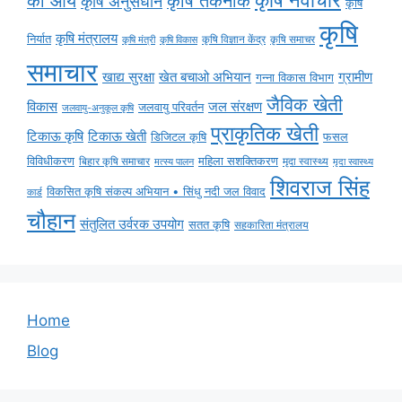
की आय
कृषि तकनीक
कृषि अनुसंधान
कृषि
कृषि
कृषि मंत्रालय
निर्यात
कृषि विज्ञान केंद्र
कृषि समाचर
कृषि मंत्री
कृषि विकास
समाचार
ग्रामीण
खाद्य सुरक्षा
खेत बचाओ अभियान
गन्ना विकास विभाग
जैविक खेती
विकास
जल संरक्षण
जलवायु परिवर्तन
जलवायु-अनुकूल कृषि
प्राकृतिक खेती
टिकाऊ कृषि
टिकाऊ खेती
डिजिटल कृषि
फसल
विविधीकरण
महिला सशक्तिकरण
बिहार कृषि समाचार
मृदा स्वास्थ्य
मृदा स्वास्थ्य
मत्स्य पालन
शिवराज सिंह
विकसित कृषि संकल्प अभियान • सिंधु नदी जल विवाद
कार्ड
चौहान
संतुलित उर्वरक उपयोग
सतत कृषि
सहकारिता मंत्रालय
Home
Blog