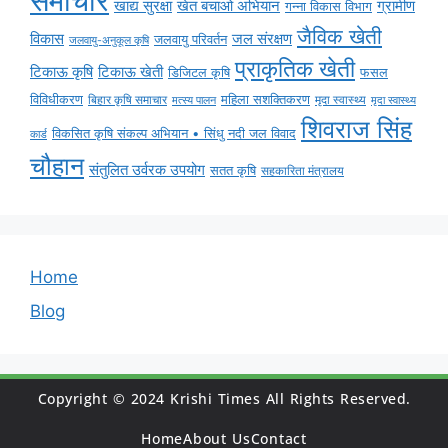
समाचार
ग्रामीण
खाद्य सुरक्षा
खेत बचाओ अभियान
गन्ना विकास विभाग
जैविक खेती
विकास
जल संरक्षण
जलवायु परिवर्तन
जलवायु-अनुकूल कृषि
प्राकृतिक खेती
टिकाऊ कृषि
टिकाऊ खेती
डिजिटल कृषि
फसल
विविधीकरण
महिला सशक्तिकरण
मृदा स्वास्थ्य
बिहार कृषि समाचार
मृदा स्वास्थ्य
मत्स्य पालन
शिवराज सिंह
विकसित कृषि संकल्प अभियान • सिंधु नदी जल विवाद
कार्ड
चौहान
संतुलित उर्वरक उपयोग
सतत कृषि
सहकारिता मंत्रालय
Home
Blog
Copyright © 2024 Krishi Times All Rights Reserved.
Home
About Us
Contact