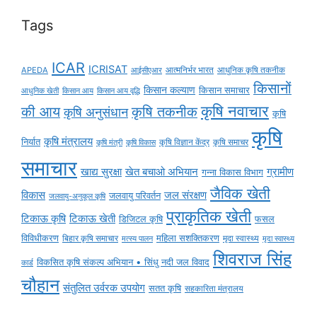
Tags
ICAR
ICRISAT
APEDA
आईसीएआर
आत्मनिर्भर भारत
आधुनिक कृषि तकनीक
किसानों
किसान कल्याण
किसान समाचार
किसान आय
किसान आय वृद्धि
आधुनिक खेती
कृषि नवाचार
की आय
कृषि तकनीक
कृषि अनुसंधान
कृषि
कृषि
कृषि मंत्रालय
निर्यात
कृषि विज्ञान केंद्र
कृषि समाचर
कृषि मंत्री
कृषि विकास
समाचार
ग्रामीण
खाद्य सुरक्षा
खेत बचाओ अभियान
गन्ना विकास विभाग
जैविक खेती
विकास
जल संरक्षण
जलवायु परिवर्तन
जलवायु-अनुकूल कृषि
प्राकृतिक खेती
टिकाऊ कृषि
टिकाऊ खेती
डिजिटल कृषि
फसल
विविधीकरण
महिला सशक्तिकरण
मृदा स्वास्थ्य
बिहार कृषि समाचार
मृदा स्वास्थ्य
मत्स्य पालन
शिवराज सिंह
विकसित कृषि संकल्प अभियान • सिंधु नदी जल विवाद
कार्ड
चौहान
संतुलित उर्वरक उपयोग
सतत कृषि
सहकारिता मंत्रालय