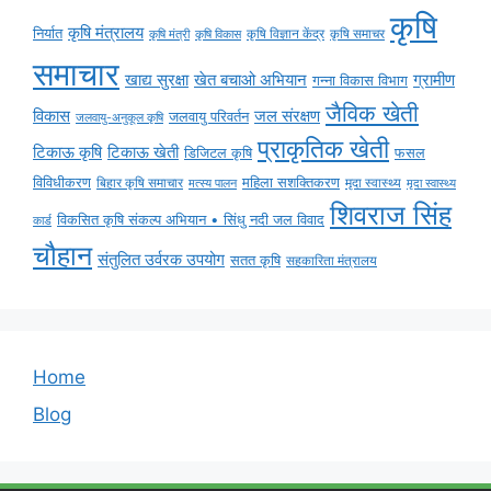
कृषि
कृषि मंत्रालय
निर्यात
कृषि विज्ञान केंद्र
कृषि समाचर
कृषि मंत्री
कृषि विकास
समाचार
ग्रामीण
खाद्य सुरक्षा
खेत बचाओ अभियान
गन्ना विकास विभाग
जैविक खेती
विकास
जल संरक्षण
जलवायु परिवर्तन
जलवायु-अनुकूल कृषि
प्राकृतिक खेती
टिकाऊ कृषि
टिकाऊ खेती
डिजिटल कृषि
फसल
विविधीकरण
महिला सशक्तिकरण
बिहार कृषि समाचार
मृदा स्वास्थ्य
मृदा स्वास्थ्य
मत्स्य पालन
शिवराज सिंह
विकसित कृषि संकल्प अभियान • सिंधु नदी जल विवाद
कार्ड
चौहान
संतुलित उर्वरक उपयोग
सतत कृषि
सहकारिता मंत्रालय
Home
Blog