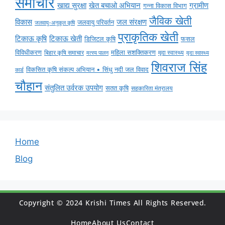
समाचार
ग्रामीण
खाद्य सुरक्षा
खेत बचाओ अभियान
गन्ना विकास विभाग
जैविक खेती
विकास
जल संरक्षण
जलवायु परिवर्तन
जलवायु-अनुकूल कृषि
प्राकृतिक खेती
टिकाऊ कृषि
टिकाऊ खेती
डिजिटल कृषि
फसल
विविधीकरण
महिला सशक्तिकरण
बिहार कृषि समाचार
मृदा स्वास्थ्य
मृदा स्वास्थ्य
मत्स्य पालन
शिवराज सिंह
विकसित कृषि संकल्प अभियान • सिंधु नदी जल विवाद
कार्ड
चौहान
संतुलित उर्वरक उपयोग
सतत कृषि
सहकारिता मंत्रालय
Home
Blog
Copyright © 2024 Krishi Times All Rights Reserved.
Home
About Us
Contact