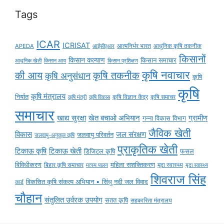
Tags
ICAR
ICRISAT
APEDA
आईसीएआर
आत्मनिर्भर भारत
आधुनिक कृषि तकनीक
किसानों
किसान कल्याण
किसान समाचार
किसान आय
आधुनिक खेती
किसान प्रशिक्षण
कृषि नवाचार
की आय
कृषि तकनीक
कृषि अनुसंधान
कृषि
कृषि
कृषि मंत्रालय
निर्यात
कृषि विज्ञान केंद्र
कृषि समाचर
कृषि मंत्री
कृषि विकास
समाचार
ग्रामीण
खाद्य सुरक्षा
खेत बचाओ अभियान
गन्ना विकास विभाग
जैविक खेती
विकास
जल संरक्षण
जलवायु परिवर्तन
जलवायु-अनुकूल कृषि
प्राकृतिक खेती
टिकाऊ कृषि
टिकाऊ खेती
डिजिटल कृषि
फसल
विविधीकरण
महिला सशक्तिकरण
मृदा स्वास्थ्य
बिहार कृषि समाचार
मृदा स्वास्थ्य
मत्स्य पालन
शिवराज सिंह
विकसित कृषि संकल्प अभियान • सिंधु नदी जल विवाद
कार्ड
चौहान
संतुलित उर्वरक उपयोग
सतत कृषि
सहकारिता मंत्रालय