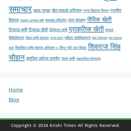
समाचार
ग्रामीण
खाद्य सुरक्षा
खेत बचाओ अभियान
गन्ना विकास विभाग
जैविक खेती
विकास
जल संरक्षण
जलवायु परिवर्तन
जलवायु-अनुकूल कृषि
प्राकृतिक खेती
टिकाऊ कृषि
टिकाऊ खेती
डिजिटल कृषि
फसल
विविधीकरण
महिला सशक्तिकरण
मृदा स्वास्थ्य
बिहार कृषि समाचार
मृदा स्वास्थ्य
मत्स्य पालन
शिवराज सिंह
विकसित कृषि संकल्प अभियान • सिंधु नदी जल विवाद
कार्ड
चौहान
संतुलित उर्वरक उपयोग
सतत कृषि
सहकारिता मंत्रालय
Home
Blog
Copyright © 2024 Krishi Times All Rights Reserved.