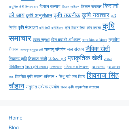
किसानों
किसान कल्याण
किसान समाचार
किसान आय
आधुनिक खेती
किसान प्रशिक्षण
कृषि नवाचार
की आय
कृषि तकनीक
कृषि अनुसंधान
कृषि
कृषि
कृषि मंत्रालय
निर्यात
कृषि विज्ञान केंद्र
कृषि समाचर
कृषि मंत्री
कृषि विकास
समाचार
ग्रामीण
खाद्य सुरक्षा
खेत बचाओ अभियान
गन्ना विकास विभाग
जैविक खेती
विकास
जल संरक्षण
जलवायु परिवर्तन
जलवायु-अनुकूल कृषि
प्राकृतिक खेती
टिकाऊ कृषि
टिकाऊ खेती
डिजिटल कृषि
फसल
विविधीकरण
महिला सशक्तिकरण
मृदा स्वास्थ्य
बिहार कृषि समाचार
मृदा स्वास्थ्य
मत्स्य पालन
शिवराज सिंह
विकसित कृषि संकल्प अभियान • सिंधु नदी जल विवाद
कार्ड
चौहान
संतुलित उर्वरक उपयोग
सतत कृषि
सहकारिता मंत्रालय
Home
Blog