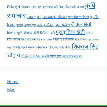
कृषि
कृषि मंत्रालय
निर्यात
कृषि विज्ञान केंद्र
कृषि समाचर
कृषि मंत्री
कृषि विकास
समाचार
ग्रामीण
खाद्य सुरक्षा
खेत बचाओ अभियान
गन्ना विकास विभाग
जैविक खेती
विकास
जल संरक्षण
जलवायु परिवर्तन
जलवायु-अनुकूल कृषि
प्राकृतिक खेती
टिकाऊ कृषि
टिकाऊ खेती
डिजिटल कृषि
फसल
विविधीकरण
महिला सशक्तिकरण
मृदा स्वास्थ्य
बिहार कृषि समाचार
मृदा स्वास्थ्य
मत्स्य पालन
शिवराज सिंह
विकसित कृषि संकल्प अभियान • सिंधु नदी जल विवाद
कार्ड
चौहान
संतुलित उर्वरक उपयोग
सतत कृषि
सहकारिता मंत्रालय
Home
Blog