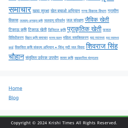
समाचार
ग्रामीण
खाद्य सुरक्षा
खेत बचाओ अभियान
गन्ना विकास विभाग
जैविक खेती
विकास
जल संरक्षण
जलवायु परिवर्तन
जलवायु-अनुकूल कृषि
प्राकृतिक खेती
टिकाऊ कृषि
टिकाऊ खेती
डिजिटल कृषि
फसल
विविधीकरण
महिला सशक्तिकरण
बिहार कृषि समाचार
मृदा स्वास्थ्य
मृदा स्वास्थ्य
मत्स्य पालन
शिवराज सिंह
विकसित कृषि संकल्प अभियान • सिंधु नदी जल विवाद
कार्ड
चौहान
संतुलित उर्वरक उपयोग
सतत कृषि
सहकारिता मंत्रालय
Home
Blog
Copyright © 2024 Krishi Times All Rights Reserved.