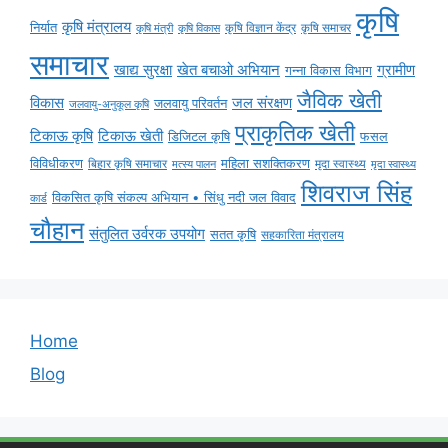
कृषि
कृषि मंत्रालय
निर्यात
कृषि विज्ञान केंद्र
कृषि समाचर
कृषि मंत्री
कृषि विकास
समाचार
ग्रामीण
खाद्य सुरक्षा
खेत बचाओ अभियान
गन्ना विकास विभाग
जैविक खेती
विकास
जल संरक्षण
जलवायु परिवर्तन
जलवायु-अनुकूल कृषि
प्राकृतिक खेती
टिकाऊ कृषि
टिकाऊ खेती
डिजिटल कृषि
फसल
विविधीकरण
महिला सशक्तिकरण
मृदा स्वास्थ्य
बिहार कृषि समाचार
मृदा स्वास्थ्य
मत्स्य पालन
शिवराज सिंह
विकसित कृषि संकल्प अभियान • सिंधु नदी जल विवाद
कार्ड
चौहान
संतुलित उर्वरक उपयोग
सतत कृषि
सहकारिता मंत्रालय
Home
Blog