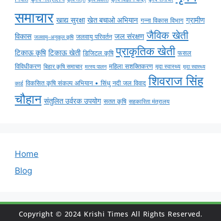
समाचार
ग्रामीण
खाद्य सुरक्षा
खेत बचाओ अभियान
गन्ना विकास विभाग
जैविक खेती
विकास
जल संरक्षण
जलवायु परिवर्तन
जलवायु-अनुकूल कृषि
प्राकृतिक खेती
टिकाऊ कृषि
टिकाऊ खेती
डिजिटल कृषि
फसल
विविधीकरण
महिला सशक्तिकरण
मृदा स्वास्थ्य
बिहार कृषि समाचार
मृदा स्वास्थ्य
मत्स्य पालन
शिवराज सिंह
विकसित कृषि संकल्प अभियान • सिंधु नदी जल विवाद
कार्ड
चौहान
संतुलित उर्वरक उपयोग
सतत कृषि
सहकारिता मंत्रालय
Home
Blog
Copyright © 2024 Krishi Times All Rights Reserved.