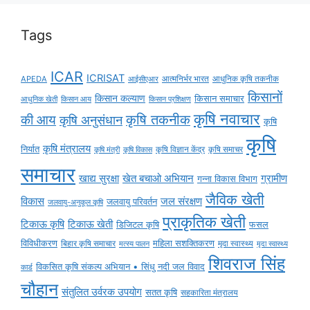
Tags
ICAR
ICRISAT
APEDA
आईसीएआर
आत्मनिर्भर भारत
आधुनिक कृषि तकनीक
किसानों
किसान कल्याण
किसान समाचार
किसान आय
आधुनिक खेती
किसान प्रशिक्षण
कृषि नवाचार
की आय
कृषि तकनीक
कृषि अनुसंधान
कृषि
कृषि
कृषि मंत्रालय
निर्यात
कृषि विज्ञान केंद्र
कृषि समाचर
कृषि मंत्री
कृषि विकास
समाचार
ग्रामीण
खाद्य सुरक्षा
खेत बचाओ अभियान
गन्ना विकास विभाग
जैविक खेती
विकास
जल संरक्षण
जलवायु परिवर्तन
जलवायु-अनुकूल कृषि
प्राकृतिक खेती
टिकाऊ कृषि
टिकाऊ खेती
डिजिटल कृषि
फसल
विविधीकरण
महिला सशक्तिकरण
मृदा स्वास्थ्य
बिहार कृषि समाचार
मृदा स्वास्थ्य
मत्स्य पालन
शिवराज सिंह
विकसित कृषि संकल्प अभियान • सिंधु नदी जल विवाद
कार्ड
चौहान
संतुलित उर्वरक उपयोग
सतत कृषि
सहकारिता मंत्रालय