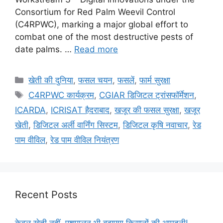
Consortium for Red Palm Weevil Control
(C4RPWC), marking a major global effort to
combat one of the most destructive pests of
date palms. …
Read more
खेती की दुनिया
,
फसल चयन
,
फसलें
,
फार्म सुरक्षा
C4RPWC कार्यक्रम
,
CGIAR डिजिटल ट्रांसफॉर्मेशन
,
ICARDA
,
ICRISAT हैदराबाद
,
खजूर की फसल सुरक्षा
,
खजूर
खेती
,
डिजिटल अर्ली वार्निंग सिस्टम
,
डिजिटल कृषि नवाचार
,
रेड
पाम वीविल
,
रेड पाम वीविल नियंत्रण
Recent Posts
केवल खेती नहीं, पशुपालन भी बढ़ाएगा किसानों की आमदनी!