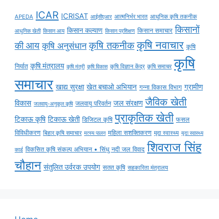
ICAR
ICRISAT
APEDA
आईसीएआर
आत्मनिर्भर भारत
आधुनिक कृषि तकनीक
किसानों
किसान कल्याण
किसान समाचार
किसान आय
आधुनिक खेती
किसान प्रशिक्षण
कृषि नवाचार
की आय
कृषि तकनीक
कृषि अनुसंधान
कृषि
कृषि
कृषि मंत्रालय
निर्यात
कृषि विज्ञान केंद्र
कृषि समाचर
कृषि मंत्री
कृषि विकास
समाचार
ग्रामीण
खाद्य सुरक्षा
खेत बचाओ अभियान
गन्ना विकास विभाग
जैविक खेती
विकास
जल संरक्षण
जलवायु परिवर्तन
जलवायु-अनुकूल कृषि
प्राकृतिक खेती
टिकाऊ कृषि
टिकाऊ खेती
डिजिटल कृषि
फसल
विविधीकरण
महिला सशक्तिकरण
मृदा स्वास्थ्य
बिहार कृषि समाचार
मृदा स्वास्थ्य
मत्स्य पालन
शिवराज सिंह
विकसित कृषि संकल्प अभियान • सिंधु नदी जल विवाद
कार्ड
चौहान
संतुलित उर्वरक उपयोग
सतत कृषि
सहकारिता मंत्रालय