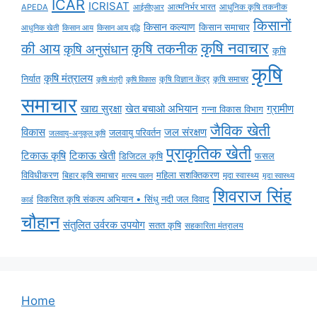
ICAR
ICRISAT
APEDA
आईसीएआर
आत्मनिर्भर भारत
आधुनिक कृषि तकनीक
किसानों
किसान कल्याण
किसान समाचार
किसान आय
किसान आय वृद्धि
आधुनिक खेती
कृषि नवाचार
की आय
कृषि तकनीक
कृषि अनुसंधान
कृषि
कृषि
कृषि मंत्रालय
निर्यात
कृषि विज्ञान केंद्र
कृषि समाचर
कृषि मंत्री
कृषि विकास
समाचार
ग्रामीण
खाद्य सुरक्षा
खेत बचाओ अभियान
गन्ना विकास विभाग
जैविक खेती
विकास
जल संरक्षण
जलवायु परिवर्तन
जलवायु-अनुकूल कृषि
प्राकृतिक खेती
टिकाऊ कृषि
टिकाऊ खेती
डिजिटल कृषि
फसल
विविधीकरण
महिला सशक्तिकरण
बिहार कृषि समाचार
मृदा स्वास्थ्य
मृदा स्वास्थ्य
मत्स्य पालन
शिवराज सिंह
विकसित कृषि संकल्प अभियान • सिंधु नदी जल विवाद
कार्ड
चौहान
संतुलित उर्वरक उपयोग
सतत कृषि
सहकारिता मंत्रालय
Home