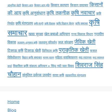
किसानों
किसान कल्याण
किसान समाचार
किसान आय
किसान आय वृद्धि
आधुनिक खेती
कृषि नवाचार
की आय
कृषि तकनीक
कृषि अनुसंधान
कृषि
कृषि
कृषि मंत्रालय
निर्यात
कृषि विज्ञान केंद्र
कृषि समाचर
कृषि मंत्री
कृषि विकास
समाचार
ग्रामीण
खाद्य सुरक्षा
खेत बचाओ अभियान
गन्ना विकास विभाग
जैविक खेती
विकास
जल संरक्षण
जलवायु परिवर्तन
जलवायु-अनुकूल कृषि
प्राकृतिक खेती
टिकाऊ कृषि
टिकाऊ खेती
डिजिटल कृषि
फसल
विविधीकरण
महिला सशक्तिकरण
बिहार कृषि समाचार
मृदा स्वास्थ्य
मृदा स्वास्थ्य
मत्स्य पालन
शिवराज सिंह
विकसित कृषि संकल्प अभियान • सिंधु नदी जल विवाद
कार्ड
चौहान
संतुलित उर्वरक उपयोग
सतत कृषि
सहकारिता मंत्रालय
Home
Blog