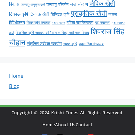
जैविक खेती
विकास
जल संरक्षण
जलवायु परिवर्तन
जलवायु-अनुकूल कृषि
प्राकृतिक खेती
टिकाऊ कृषि
टिकाऊ खेती
डिजिटल कृषि
फसल
विविधीकरण
महिला सशक्तिकरण
बिहार कृषि समाचार
मृदा स्वास्थ्य
मृदा स्वास्थ्य
मत्स्य पालन
शिवराज सिंह
विकसित कृषि संकल्प अभियान • सिंधु नदी जल विवाद
कार्ड
चौहान
संतुलित उर्वरक उपयोग
सतत कृषि
सहकारिता मंत्रालय
Home
Blog
Copyright © 2024 Krishi Times All Rights Reserved.
Home
About Us
Contact