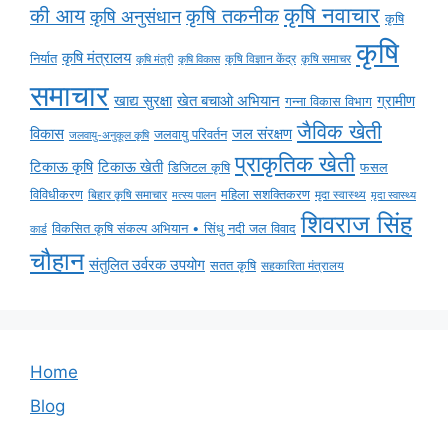
कृषि नवाचार
की आय
कृषि तकनीक
कृषि अनुसंधान
कृषि
कृषि
कृषि मंत्रालय
निर्यात
कृषि विज्ञान केंद्र
कृषि समाचर
कृषि मंत्री
कृषि विकास
समाचार
ग्रामीण
खाद्य सुरक्षा
खेत बचाओ अभियान
गन्ना विकास विभाग
जैविक खेती
विकास
जल संरक्षण
जलवायु परिवर्तन
जलवायु-अनुकूल कृषि
प्राकृतिक खेती
टिकाऊ कृषि
टिकाऊ खेती
डिजिटल कृषि
फसल
विविधीकरण
महिला सशक्तिकरण
मृदा स्वास्थ्य
बिहार कृषि समाचार
मृदा स्वास्थ्य
मत्स्य पालन
शिवराज सिंह
विकसित कृषि संकल्प अभियान • सिंधु नदी जल विवाद
कार्ड
चौहान
संतुलित उर्वरक उपयोग
सतत कृषि
सहकारिता मंत्रालय
Home
Blog