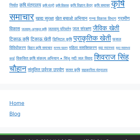
कृषि
कृषि मंत्रालय
निर्यात
कृषि विज्ञान केंद्र
कृषि समाचर
कृषि मंत्री
कृषि विकास
समाचार
ग्रामीण
खाद्य सुरक्षा
खेत बचाओ अभियान
गन्ना विकास विभाग
जैविक खेती
विकास
जल संरक्षण
जलवायु परिवर्तन
जलवायु-अनुकूल कृषि
प्राकृतिक खेती
टिकाऊ कृषि
टिकाऊ खेती
डिजिटल कृषि
फसल
विविधीकरण
महिला सशक्तिकरण
मृदा स्वास्थ्य
बिहार कृषि समाचार
मृदा स्वास्थ्य
मत्स्य पालन
शिवराज सिंह
विकसित कृषि संकल्प अभियान • सिंधु नदी जल विवाद
कार्ड
चौहान
संतुलित उर्वरक उपयोग
सतत कृषि
सहकारिता मंत्रालय
Home
Blog