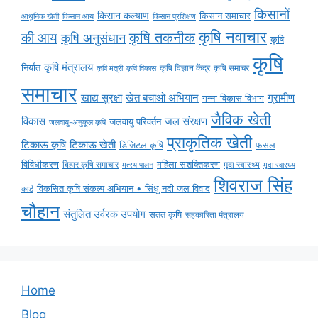
किसानों
किसान कल्याण
किसान समाचार
किसान आय
आधुनिक खेती
किसान प्रशिक्षण
कृषि नवाचार
की आय
कृषि तकनीक
कृषि अनुसंधान
कृषि
कृषि
कृषि मंत्रालय
निर्यात
कृषि विज्ञान केंद्र
कृषि समाचर
कृषि मंत्री
कृषि विकास
समाचार
ग्रामीण
खाद्य सुरक्षा
खेत बचाओ अभियान
गन्ना विकास विभाग
जैविक खेती
विकास
जल संरक्षण
जलवायु परिवर्तन
जलवायु-अनुकूल कृषि
प्राकृतिक खेती
टिकाऊ कृषि
टिकाऊ खेती
डिजिटल कृषि
फसल
विविधीकरण
महिला सशक्तिकरण
मृदा स्वास्थ्य
बिहार कृषि समाचार
मृदा स्वास्थ्य
मत्स्य पालन
शिवराज सिंह
विकसित कृषि संकल्प अभियान • सिंधु नदी जल विवाद
कार्ड
चौहान
संतुलित उर्वरक उपयोग
सतत कृषि
सहकारिता मंत्रालय
Home
Blog