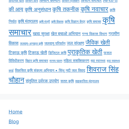
किसान कल्याण
किसान समाचार
किसान आय
आधुनिक खेती
किसान प्रशिक्षण
कृषि नवाचार
की आय
कृषि तकनीक
कृषि अनुसंधान
कृषि
कृषि
कृषि मंत्रालय
निर्यात
कृषि विज्ञान केंद्र
कृषि समाचर
कृषि मंत्री
कृषि विकास
समाचार
ग्रामीण
खाद्य सुरक्षा
खेत बचाओ अभियान
गन्ना विकास विभाग
जैविक खेती
विकास
जल संरक्षण
जलवायु परिवर्तन
जलवायु-अनुकूल कृषि
प्राकृतिक खेती
टिकाऊ कृषि
टिकाऊ खेती
डिजिटल कृषि
फसल
विविधीकरण
महिला सशक्तिकरण
मृदा स्वास्थ्य
बिहार कृषि समाचार
मृदा स्वास्थ्य
मत्स्य पालन
शिवराज सिंह
विकसित कृषि संकल्प अभियान • सिंधु नदी जल विवाद
कार्ड
चौहान
संतुलित उर्वरक उपयोग
सतत कृषि
सहकारिता मंत्रालय
Home
Blog