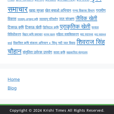
समाचार
ग्रामीण
खाद्य सुरक्षा
खेत बचाओ अभियान
गन्ना विकास विभाग
जैविक खेती
विकास
जल संरक्षण
जलवायु परिवर्तन
जलवायु-अनुकूल कृषि
प्राकृतिक खेती
टिकाऊ कृषि
टिकाऊ खेती
डिजिटल कृषि
फसल
विविधीकरण
महिला सशक्तिकरण
बिहार कृषि समाचार
मृदा स्वास्थ्य
मृदा स्वास्थ्य
मत्स्य पालन
शिवराज सिंह
विकसित कृषि संकल्प अभियान • सिंधु नदी जल विवाद
कार्ड
चौहान
संतुलित उर्वरक उपयोग
सतत कृषि
सहकारिता मंत्रालय
Home
Blog
Copyright © 2024 Krishi Times All Rights Reserved.