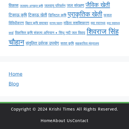
जैविक खेती
विकास
जल संरक्षण
जलवायु परिवर्तन
जलवायु-अनुकूल कृषि
प्राकृतिक खेती
टिकाऊ कृषि
टिकाऊ खेती
डिजिटल कृषि
फसल
विविधीकरण
महिला सशक्तिकरण
बिहार कृषि समाचार
मृदा स्वास्थ्य
मृदा स्वास्थ्य
मत्स्य पालन
शिवराज सिंह
विकसित कृषि संकल्प अभियान • सिंधु नदी जल विवाद
कार्ड
चौहान
संतुलित उर्वरक उपयोग
सतत कृषि
सहकारिता मंत्रालय
Home
Blog
Copyright © 2024 Krishi Times All Rights Reserved.
Home
About Us
Contact