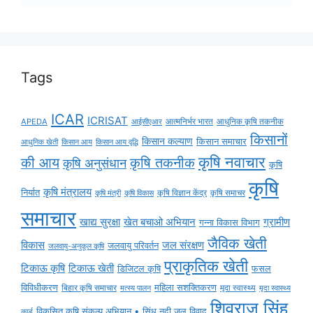
Tags
ICAR
ICRISAT
APEDA
आईसीएआर
आत्मनिर्भर भारत
आधुनिक कृषि तकनीक
किसानों
किसान कल्याण
किसान समाचार
किसान आय
किसान आय वृद्धि
आधुनिक खेती
कृषि नवाचार
की आय
कृषि तकनीक
कृषि अनुसंधान
कृषि
कृषि
कृषि मंत्रालय
निर्यात
कृषि विज्ञान केंद्र
कृषि समाचर
कृषि मंत्री
कृषि विकास
समाचार
ग्रामीण
खाद्य सुरक्षा
खेत बचाओ अभियान
गन्ना विकास विभाग
जैविक खेती
विकास
जल संरक्षण
जलवायु परिवर्तन
जलवायु-अनुकूल कृषि
प्राकृतिक खेती
टिकाऊ कृषि
टिकाऊ खेती
डिजिटल कृषि
फसल
विविधीकरण
महिला सशक्तिकरण
बिहार कृषि समाचार
मृदा स्वास्थ्य
मृदा स्वास्थ्य
मत्स्य पालन
शिवराज सिंह
विकसित कृषि संकल्प अभियान • सिंधु नदी जल विवाद
कार्ड