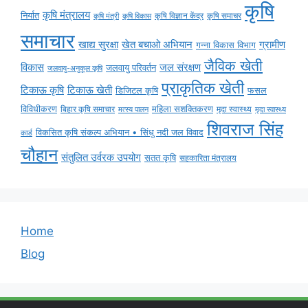
कृषि
कृषि मंत्रालय
निर्यात
कृषि विज्ञान केंद्र
कृषि समाचर
कृषि मंत्री
कृषि विकास
समाचार
ग्रामीण
खाद्य सुरक्षा
खेत बचाओ अभियान
गन्ना विकास विभाग
जैविक खेती
विकास
जल संरक्षण
जलवायु परिवर्तन
जलवायु-अनुकूल कृषि
प्राकृतिक खेती
टिकाऊ कृषि
टिकाऊ खेती
डिजिटल कृषि
फसल
विविधीकरण
महिला सशक्तिकरण
बिहार कृषि समाचार
मृदा स्वास्थ्य
मृदा स्वास्थ्य
मत्स्य पालन
शिवराज सिंह
विकसित कृषि संकल्प अभियान • सिंधु नदी जल विवाद
कार्ड
चौहान
संतुलित उर्वरक उपयोग
सतत कृषि
सहकारिता मंत्रालय
Home
Blog