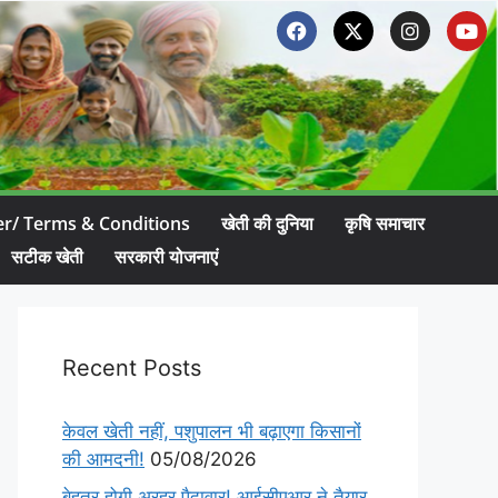
er/ Terms & Conditions
खेती की दुनिया
कृषि समाचार
सटीक खेती
सरकारी योजनाएं
Recent Posts
केवल खेती नहीं, पशुपालन भी बढ़ाएगा किसानों
की आमदनी!
05/08/2026
बेहतर होगी अरहर पैदावार! आईसीएआर ने तैयार