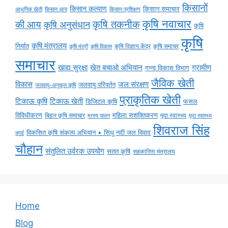
किसानों
किसान कल्याण
किसान समाचार
किसान आय
आधुनिक खेती
किसान प्रशिक्षण
कृषि नवाचार
की आय
कृषि तकनीक
कृषि अनुसंधान
कृषि
कृषि
कृषि मंत्रालय
निर्यात
कृषि विज्ञान केंद्र
कृषि समाचर
कृषि मंत्री
कृषि विकास
समाचार
ग्रामीण
खाद्य सुरक्षा
खेत बचाओ अभियान
गन्ना विकास विभाग
जैविक खेती
विकास
जल संरक्षण
जलवायु परिवर्तन
जलवायु-अनुकूल कृषि
प्राकृतिक खेती
टिकाऊ कृषि
टिकाऊ खेती
डिजिटल कृषि
फसल
विविधीकरण
महिला सशक्तिकरण
मृदा स्वास्थ्य
बिहार कृषि समाचार
मृदा स्वास्थ्य
मत्स्य पालन
शिवराज सिंह
विकसित कृषि संकल्प अभियान • सिंधु नदी जल विवाद
कार्ड
चौहान
संतुलित उर्वरक उपयोग
सतत कृषि
सहकारिता मंत्रालय
Home
Blog