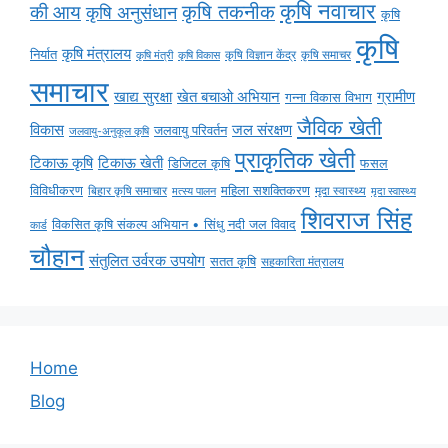
कृषि नवाचार
की आय
कृषि तकनीक
कृषि अनुसंधान
कृषि
कृषि
कृषि मंत्रालय
निर्यात
कृषि विज्ञान केंद्र
कृषि समाचर
कृषि मंत्री
कृषि विकास
समाचार
ग्रामीण
खाद्य सुरक्षा
खेत बचाओ अभियान
गन्ना विकास विभाग
जैविक खेती
विकास
जल संरक्षण
जलवायु परिवर्तन
जलवायु-अनुकूल कृषि
प्राकृतिक खेती
टिकाऊ कृषि
टिकाऊ खेती
डिजिटल कृषि
फसल
विविधीकरण
महिला सशक्तिकरण
मृदा स्वास्थ्य
बिहार कृषि समाचार
मृदा स्वास्थ्य
मत्स्य पालन
शिवराज सिंह
विकसित कृषि संकल्प अभियान • सिंधु नदी जल विवाद
कार्ड
चौहान
संतुलित उर्वरक उपयोग
सतत कृषि
सहकारिता मंत्रालय
Home
Blog