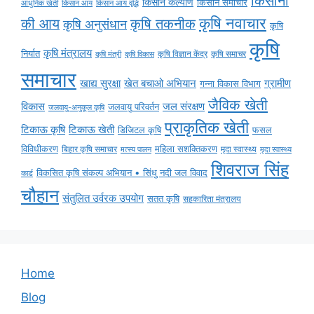
किसानों
किसान कल्याण
किसान समाचार
किसान आय
किसान आय वृद्धि
आधुनिक खेती
कृषि नवाचार
की आय
कृषि तकनीक
कृषि अनुसंधान
कृषि
कृषि
कृषि मंत्रालय
निर्यात
कृषि विज्ञान केंद्र
कृषि समाचर
कृषि मंत्री
कृषि विकास
समाचार
ग्रामीण
खाद्य सुरक्षा
खेत बचाओ अभियान
गन्ना विकास विभाग
जैविक खेती
विकास
जल संरक्षण
जलवायु परिवर्तन
जलवायु-अनुकूल कृषि
प्राकृतिक खेती
टिकाऊ कृषि
टिकाऊ खेती
डिजिटल कृषि
फसल
विविधीकरण
महिला सशक्तिकरण
बिहार कृषि समाचार
मृदा स्वास्थ्य
मृदा स्वास्थ्य
मत्स्य पालन
शिवराज सिंह
विकसित कृषि संकल्प अभियान • सिंधु नदी जल विवाद
कार्ड
चौहान
संतुलित उर्वरक उपयोग
सतत कृषि
सहकारिता मंत्रालय
Home
Blog