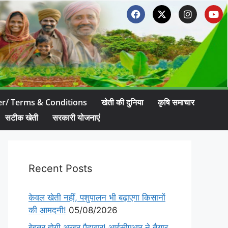
er/ Terms & Conditions
खेती की दुनिया
कृषि समाचार
सटीक खेती
सरकारी योजनाएं
Recent Posts
केवल खेती नहीं, पशुपालन भी बढ़ाएगा किसानों
की आमदनी!
05/08/2026
बेहतर होगी अरहर पैदावार! आईसीएआर ने तैयार