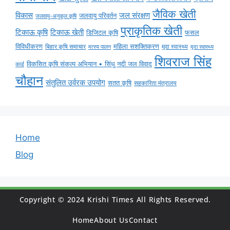
जैविक खेती
विकास
जल संरक्षण
जलवायु परिवर्तन
जलवायु-अनुकूल कृषि
प्राकृतिक खेती
टिकाऊ कृषि
टिकाऊ खेती
डिजिटल कृषि
फसल
विविधीकरण
महिला सशक्तिकरण
बिहार कृषि समाचार
मृदा स्वास्थ्य
मृदा स्वास्थ्य
मत्स्य पालन
शिवराज सिंह
विकसित कृषि संकल्प अभियान • सिंधु नदी जल विवाद
कार्ड
चौहान
संतुलित उर्वरक उपयोग
सतत कृषि
सहकारिता मंत्रालय
Home
Blog
Copyright © 2024 Krishi Times All Rights Reserved.
Home
About Us
Contact