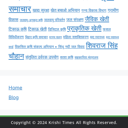
समाचार
ग्रामीण
खाद्य सुरक्षा
खेत बचाओ अभियान
गन्ना विकास विभाग
जैविक खेती
विकास
जल संरक्षण
जलवायु परिवर्तन
जलवायु-अनुकूल कृषि
प्राकृतिक खेती
टिकाऊ कृषि
टिकाऊ खेती
डिजिटल कृषि
फसल
विविधीकरण
महिला सशक्तिकरण
मृदा स्वास्थ्य
बिहार कृषि समाचार
मृदा स्वास्थ्य
मत्स्य पालन
शिवराज सिंह
विकसित कृषि संकल्प अभियान • सिंधु नदी जल विवाद
कार्ड
चौहान
संतुलित उर्वरक उपयोग
सतत कृषि
सहकारिता मंत्रालय
Home
Blog
Copyright © 2024 Krishi Times All Rights Reserved.